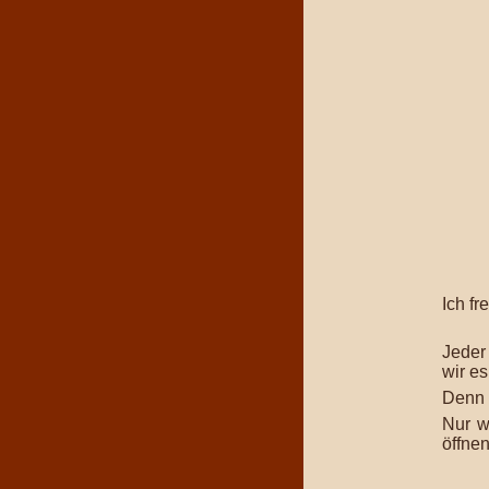
Ich fr
Jeder
wir e
Denn 
Nur w
öffnen